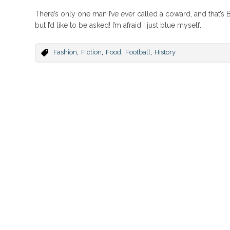
There’s only one man I’ve ever called a coward, and that’s B
but I’d like to be asked! I’m afraid I just blue myself.
,
,
,
,
Fashion
Fiction
Food
Football
History