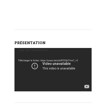
PRÉSENTATION
Lecteur
Code 150: Unknown error.
vidéo
Télécharger le fichier: https://youtu.be/y4s8TDQUTmo?_=2