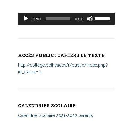
Lecteur
Utilisez
00:00
00:00
audio
les
flèches
haut/bas
pour
augmenter
ACCÈS PUBLIC : CAHIERS DE TEXTE
ou
diminuer
http://college.bethyacov.fr/public/index.php?
le
id_classe=-1
volume.
CALENDRIER SCOLAIRE
Calendrier scolaire 2021-2022 parents