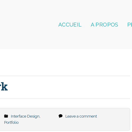
ACCUEIL
A PROPOS
P
rk
Interface Design
,
Leave a comment
Portfolio