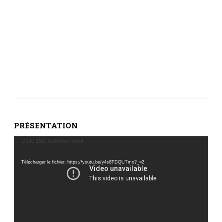
PRÉSENTATION
Lecteur
Code 150: Unknown error.
vidéo
Télécharger le fichier: https://youtu.be/y4s8TDQUTmo?_=2