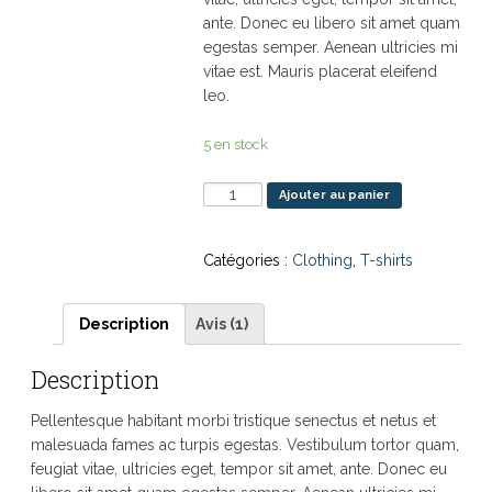
ante. Donec eu libero sit amet quam
egestas semper. Aenean ultricies mi
vitae est. Mauris placerat eleifend
leo.
5 en stock
quantité
Ajouter au panier
de
Woo
Catégories :
Clothing
,
T-shirts
Logo
Description
Avis (1)
Description
Pellentesque habitant morbi tristique senectus et netus et
malesuada fames ac turpis egestas. Vestibulum tortor quam,
feugiat vitae, ultricies eget, tempor sit amet, ante. Donec eu