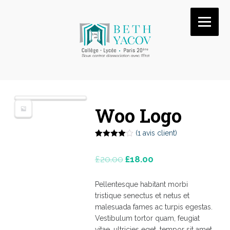
Woo Logo
(
1
avis client)
Noté
1
4.00
sur 5
£
20.00
£
18.00
basé
sur
notation
client
Pellentesque habitant morbi
tristique senectus et netus et
malesuada fames ac turpis egestas.
Vestibulum tortor quam, feugiat
vitae, ultricies eget, tempor sit amet,