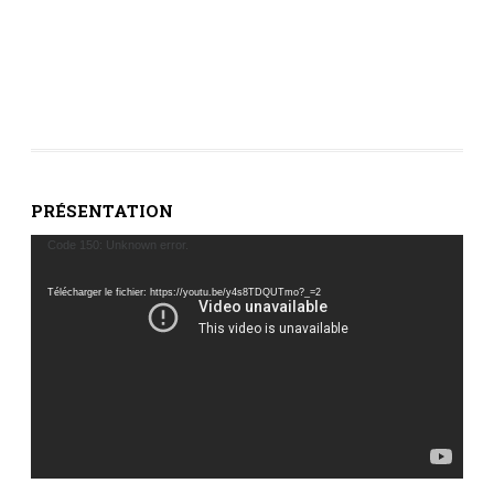
PRÉSENTATION
Lecteur
Code 150: Unknown error.
vidéo
Télécharger le fichier: https://youtu.be/y4s8TDQUTmo?_=2