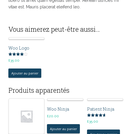
libero sit amet quam egestas semper. Aenean ultricies mi
vitae est. Mauris placerat eleifend leo.
Vous aimerez peut-être aussi…
Woo Logo
Note
£
35.00
4.00
sur 5
Ajouter au panier
Produits apparentés
Woo Ninja
Patient Ninja
£
20.00
Note
£
35.00
4.67
sur 5
Ajouter au panier