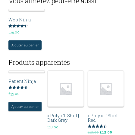
Vous aimerez peut-être aussi…
Woo Ninja
Note
£
35.00
4.50
sur 5
Ajouter au panier
Produits apparentés
Patient Ninja
Note
£
35.00
4.67
sur 5
Ajouter au panier
« Poly » T-Shirt |
« Poly » T-Shirt |
Dark Grey
Red
£
18.00
Note
£
18.00
£
12.00