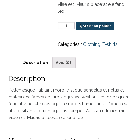
vitae est. Mauris placerat eleifend
leo.
quantité
Ajouter au panier
de
Woo
Catégories :
Clothing
,
T-shirts
Ninja
Description
Avis (0)
Description
Pellentesque habitant morbi tristique senectus et netus et
malesuada fames ac turpis egestas. Vestibulum tortor quam,
feugiat vitae, ultricies eget, tempor sit amet, ante. Donec eu
libero sit amet quam egestas semper. Aenean ultricies mi
vitae est. Mauris placerat eleifend leo.