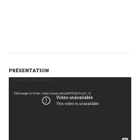
PRÉSENTATION
Lecteur
Code 150: Unknown error.
vidéo
Télécharger le fichier: https://youtu.be/y4s8TDQUTmo?_=2