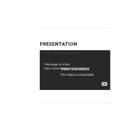
PRÉSENTATION
Lecteur
Code 150: Unknown error.
vidéo
Télécharger le fichier:
https://youtu.be/y4s8TDQUTmo?_=2