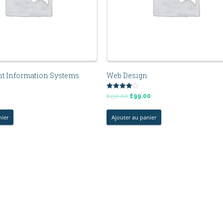
 Information Systems
Web Design
Note
£
150.00
£
99.00
4.00
sur 5
nier
Ajouter au panier