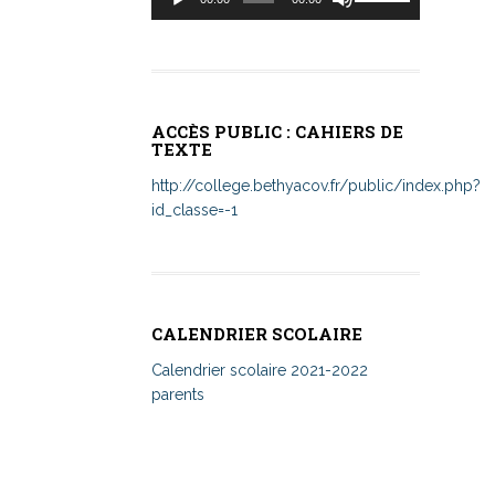
audio
les
flèches
haut/bas
pour
augmenter
ACCÈS PUBLIC : CAHIERS DE
ou
TEXTE
diminuer
le
http://college.bethyacov.fr/public/index.php?
volume.
id_classe=-1
CALENDRIER SCOLAIRE
Calendrier scolaire 2021-2022
parents