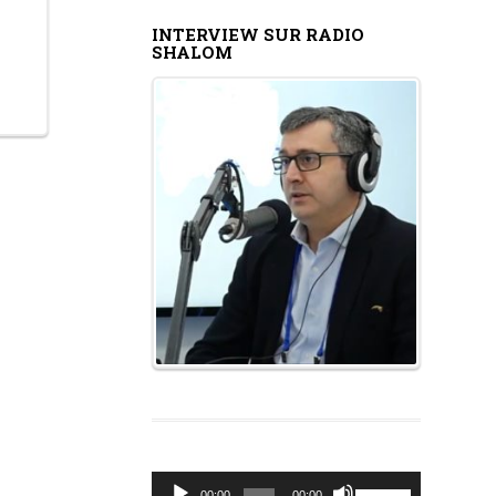
INTERVIEW SUR RADIO
SHALOM
Lecteur
Utilisez
00:00
00:00